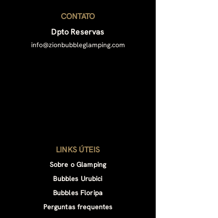
reserva na data desejada.
CONTATO
Estamos prontos para ajudá-lo a
planejar um momento
Dpto Reservas
inesquecível!
info@zionbubbleglamping.com
LINKS ÚTEIS
Sobre o Glamping
Bubbles Urubici
Bubbles Floripa
Perguntas frequentes