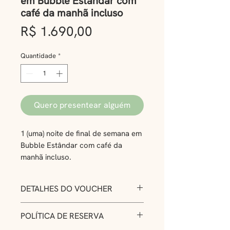
em Bubble Estândar com
café da manhã incluso
Preço
R$ 1.690,00
Quantidade
*
Quero presentear alguém
1 (uma) noite de final de semana em
Bubble Estândar com café da
manhã incluso.
Surpreenda com um voucher para
DETALHES DO VOUCHER
uma noite mágica em uma
acomodação bolha na Zion! Uma
-Uma (1) noite no final de semana
POLÍTICA DE RESERVA
experiência para relaxar, se
em Bubble Estândar com café da
conectar com a natureza e criar