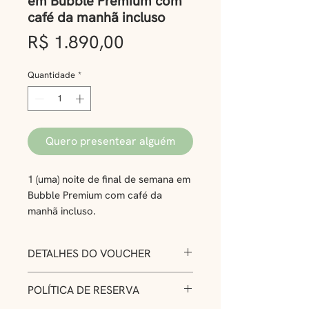
em Bubble Premium com
café da manhã incluso
Preço
R$ 1.890,00
Quantidade
*
Quero presentear alguém
1 (uma) noite de final de semana em
Bubble Premium com café da
manhã incluso.
Surpreenda com um voucher para
DETALHES DO VOUCHER
uma noite mágica em uma
acomodação bolha na Zion! Uma
-Uma (1) noite no final de semana
POLÍTICA DE RESERVA
experiência para relaxar, se
em Bubble Premium com café da
conectar com a natureza e criar